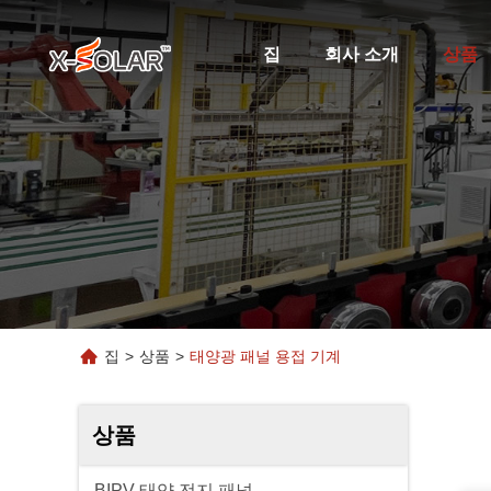
집
회사 소개
상품
집
>
상품
>
태양광 패널 용접 기계
상품
BIPV 태양 전지 패널