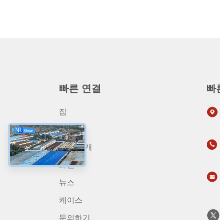
빠른 연결
빠
집
상품
회사 소개
화면
뉴스
케이스
문의하기