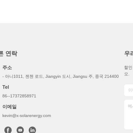
른 연락
우
주소
할인
오.
- 아니1011, 젠첸 로드, Jiangyin 도시, Jiangsu 주, 중국 214400
Tel
86--17372858971
이메일
kevin@x-solarenergy.com