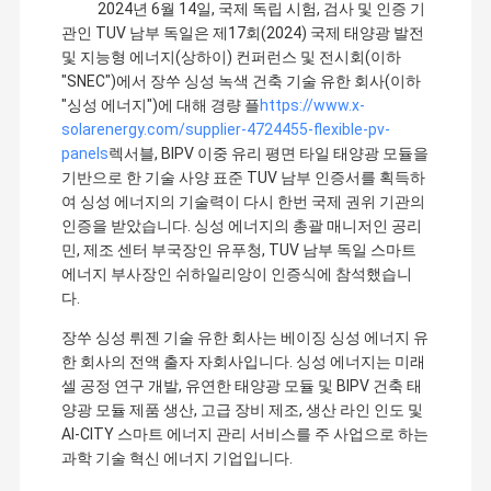
2024년 6월 14일, 국제 독립 시험, 검사 및 인증 기
관인 TUV 남부 독일은 제17회(2024) 국제 태양광 발전
및 지능형 에너지(상하이) 컨퍼런스 및 전시회(이하
"SNEC")에서 장쑤 싱성 녹색 건축 기술 유한 회사(이하
"싱성 에너지")에 대해 경량 플
https://www.x-
solarenergy.com/supplier-4724455-flexible-pv-
panels
렉서블, BIPV 이중 유리 평면 타일 태양광 모듈을
기반으로 한 기술 사양 표준 TUV 남부 인증서를 획득하
여 싱성 에너지의 기술력이 다시 한번 국제 권위 기관의
인증을 받았습니다. 싱성 에너지의 총괄 매니저인 공리
민, 제조 센터 부국장인 유푸청, TUV 남부 독일 스마트
에너지 부사장인 쉬하일리앙이 인증식에 참석했습니
다.
장쑤 싱성 뤼젠 기술 유한 회사는 베이징 싱성 에너지 유
한 회사의 전액 출자 자회사입니다. 싱성 에너지는 미래
셀 공정 연구 개발, 유연한 태양광 모듈 및 BIPV 건축 태
양광 모듈 제품 생산, 고급 장비 제조, 생산 라인 인도 및
AI-CITY 스마트 에너지 관리 서비스를 주 사업으로 하는
과학 기술 혁신 에너지 기업입니다.